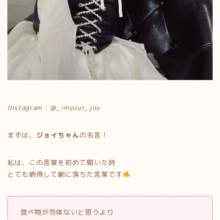
Instagram：＠_imyour_joy
まずは、
ジョイちゃん
の名言！
私は、この言葉を初めて聞いた時
とても納得して腑に落ちた言葉です
食べ物が勿体ないと思うより