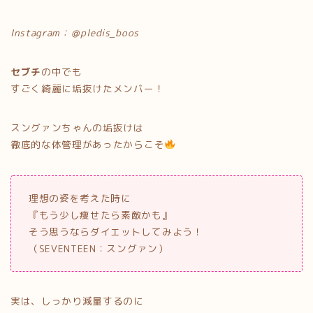
Instagram：＠pledis_boos
セブチ
の中でも
すごく綺麗に垢抜けたメンバー！
スングァンちゃんの垢抜けは
徹底的な体管理があったからこそ
理想の姿を考えた時に
『もう少し痩せたら素敵かも』
そう思うならダイエットしてみよう！
（SEVENTEEN：スングァン）
実は、しっかり減量するのに