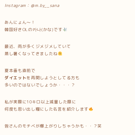
Instagram：＠m.by__sana
あんにょん〜！
韓国好きOLの카나(かな)です
最近、雨が多くジメジメしていて
蒸し暑くなってきましたね
夏本番も直前で
ダイエット
を再開しようとしてる方も
多いのではないでしょうか・・・？
私が実際に10キロ以上減量した際に
何度も思い出し糧にした名言を紹介します
皆さんのモチベが爆上がりしちゃうかも・・？笑