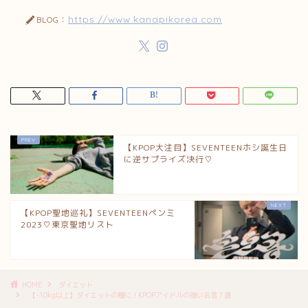
https://www.kanapikorea.com
BLOG：
【KPOP大注目】SEVENTEENホシ誕生日
に逆サプライズ決行♡
【KPOP聖地巡礼】SEVENTEENペンミ
2023♡東京聖地リスト
HOME
ダイエット
【-10kg以上】ダイエットの糧に！KPOPアイドルの強い名言７選