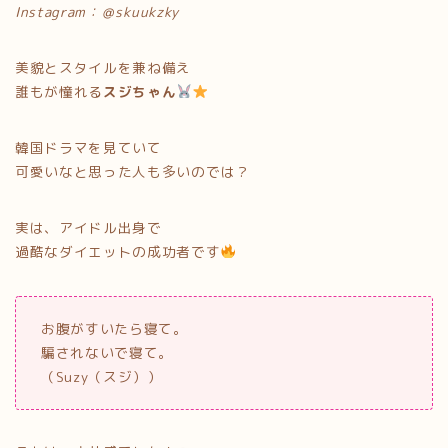
Instagram：＠skuukzky
美貌とスタイルを兼ね備え
誰もが憧れる
スジちゃん
韓国ドラマを見ていて
可愛いなと思った人も多いのでは？
実は、アイドル出身で
過酷なダイエットの成功者です
お腹がすいたら寝て。
騙されないで寝て。
（Suzy（スジ））