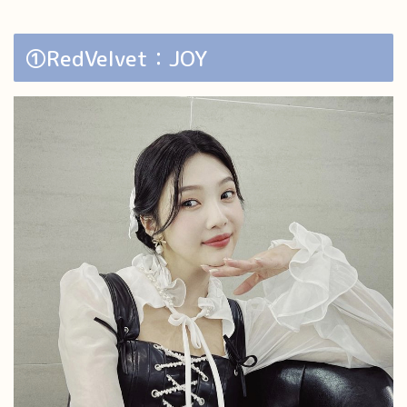
①RedVelvet：JOY