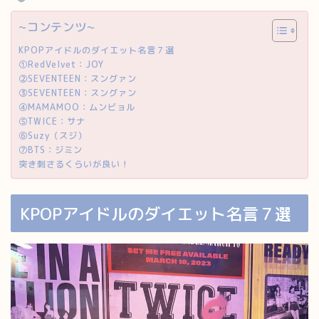
~コンテンツ~
KPOPアイドルのダイエット名言７選
①RedVelvet：JOY
②SEVENTEEN：スングァン
③SEVENTEEN：スングァン
④MAMAMOO：ムンビョル
⑤TWICE：サナ
⑥Suzy（スジ）
⑦BTS：ジミン
突き刺さるくらいが良い！
KPOPアイドルのダイエット名言７選