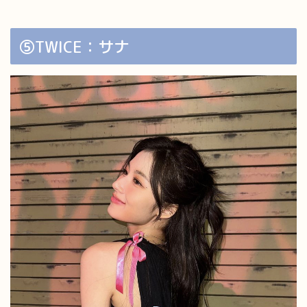
⑤TWICE：サナ