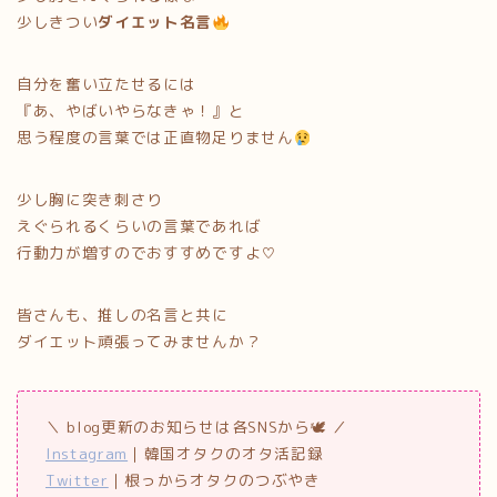
少しきつい
ダイエット名言
自分を奮い立たせるには
『あ、やばいやらなきゃ！』と
思う程度の言葉では正直物足りません
少し胸に突き刺さり
えぐられるくらいの言葉であれば
行動力が増すのでおすすめですよ♡
皆さんも、推しの名言と共に
ダイエット頑張ってみませんか？
＼ blog更新のお知らせは各SNSから🕊 ／
Instagram
｜韓国オタクのオタ活記録
Twitter
｜根っからオタクのつぶやき