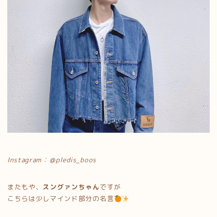
Instagram：＠pledis_boos
またもや、
スングァンちゃん
ですが
こちらは少しマインド部分の名言