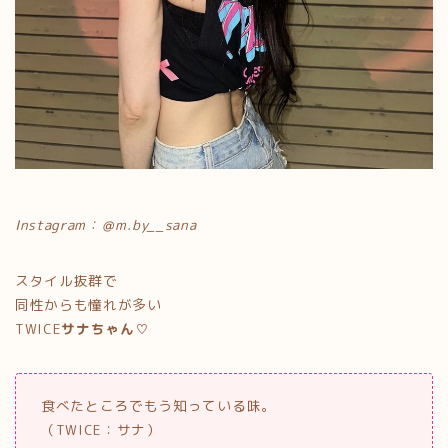
Instagram：＠m.by__sana
スタイル抜群で
同性からも憧れが多い
TWICE
サナちゃん
♡
食べたところでもう知っている味。
（TWICE：サナ）